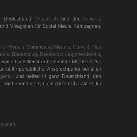
n Deutschland,
Österreich
und der
Schweiz
n und Visagisten für Social Media Kampagnen,
nior Models
,
Commercial Models
,
Curvy & Plus
odels
,
Badeanzug, Dessous & Lingerie Models
,
lservice-Dienstleister übernimmt I-MODELS die
ist Ihr persönlicher Ansprechparter bei allen
gentur
und helfen in ganz Deutschland, den
 wir haben unterschiedlichsten Charaktere für
ressum