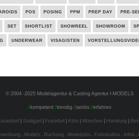
AROIDS
POS
POSING
PPM
PREP DAY
PRE-SE
SET
SHORTLIST
SHOWREEL
SHOWROOM
S
G
UNDERWEAR
VISAGISTEN
VORSTELLUNGSVIDE
© 2004 -2025 Modelagentur & Casting Agentur I-MODELS
//
kompetent
//
trendig
//
seriös
//
erfahren
üsseldorf
|
Stuttgart
|
Frankfurt
|
Köln
|
München
|
Hamburg
|
Ber
ewerbung
.
Models
.
Buchung
.
Modeljobs
.
Fotostudios
.
Infos
.