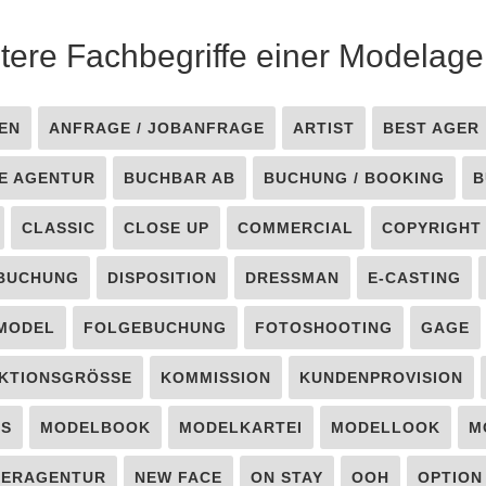
tere Fachbegriffe einer Modelage
EN
ANFRAGE / JOBANFRAGE
ARTIST
BEST AGER
E AGENTUR
BUCHBAR AB
BUCHUNG / BOOKING
B
CLASSIC
CLOSE UP
COMMERCIAL
COPYRIGHT
BUCHUNG
DISPOSITION
DRESSMAN
E-CASTING
 MODEL
FOLGEBUCHUNG
FOTOSHOOTING
GAGE
KTIONSGRÖSSE
KOMMISSION
KUNDENPROVISION
LS
MODELBOOK
MODELKARTEI
MODELLOOK
M
TERAGENTUR
NEW FACE
ON STAY
OOH
OPTION