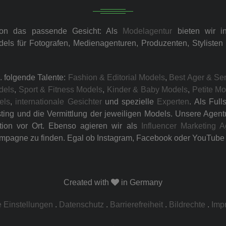
ion das passende Gesicht: Als
Modelagentur
bieten wir i
dels für Fotografen, Medienagenturen, Produzenten, Styliste
. folgende Talente:
Fashion & Editorial Models
,
Best Ager & Se
dels
,
Sport & Fitness Models
,
Kinder & Baby Models
,
Petite M
els
,
internationale Gesichter
und spezielle
Experten
. Als Ful
ng und die Vermittlung der jeweiligen Models. Unsere Agentur 
tion vor Ort. Ebenso agieren wir als
Influencer Marketing A
mpagne zu finden. Egal ob Instagram, Facebook oder YouTube –
Created with
in Germany
 Einstellungen
.
Datenschutz
.
Barrierefreiheit
.
Bildrechte
.
Imp