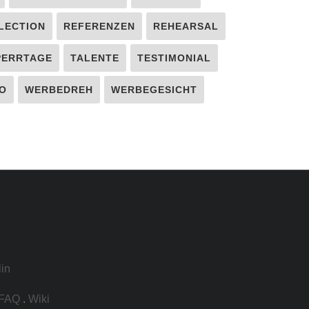
LECTION
REFERENZEN
REHEARSAL
PERRTAGE
TALENTE
TESTIMONIAL
O
WERBEDREH
WERBEGESICHT
lin
FAQ
.
Wiki