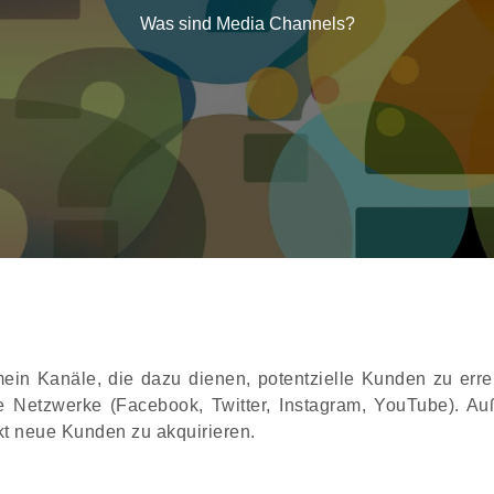
Was sind Media Channels?
ein Kanäle, die dazu dienen, potentzielle Kunden zu err
e Netzwerke (Facebook, Twitter, Instagram, YouTube). A
kt neue Kunden zu akquirieren.