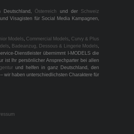
n Deutschland,
Österreich
und der
Schweiz
n und Visagisten für Social Media Kampagnen,
nior Models
,
Commercial Models
,
Curvy & Plus
odels
,
Badeanzug, Dessous & Lingerie Models
,
lservice-Dienstleister übernimmt I-MODELS die
ist Ihr persönlicher Ansprechparter bei allen
gentur
und helfen in ganz Deutschland, den
 wir haben unterschiedlichsten Charaktere für
ressum