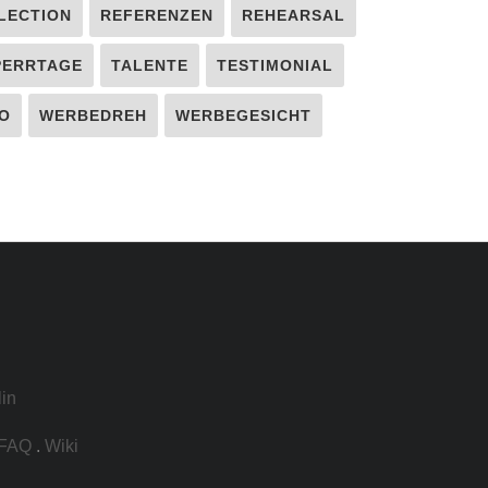
LECTION
REFERENZEN
REHEARSAL
PERRTAGE
TALENTE
TESTIMONIAL
O
WERBEDREH
WERBEGESICHT
lin
FAQ
.
Wiki