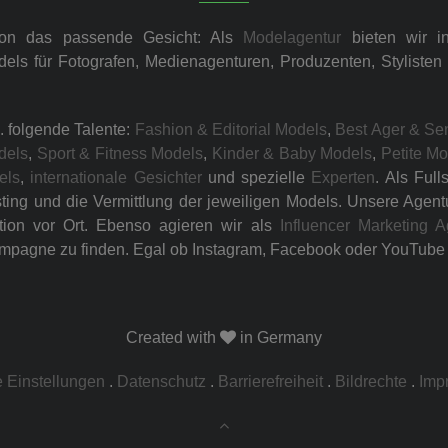
ion das passende Gesicht: Als
Modelagentur
bieten wir i
dels für Fotografen, Medienagenturen, Produzenten, Styliste
. folgende Talente:
Fashion & Editorial Models
,
Best Ager & Se
dels
,
Sport & Fitness Models
,
Kinder & Baby Models
,
Petite M
els
,
internationale Gesichter
und spezielle
Experten
. Als Ful
ng und die Vermittlung der jeweiligen Models. Unsere Agentur 
tion vor Ort. Ebenso agieren wir als
Influencer Marketing A
mpagne zu finden. Egal ob Instagram, Facebook oder YouTube –
Created with
in Germany
 Einstellungen
.
Datenschutz
.
Barrierefreiheit
.
Bildrechte
.
Imp