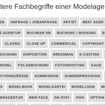
tere Fachbegriffe einer Modelage
EN
ANFRAGE / JOBANFRAGE
ARTIST
BEST AGER
E AGENTUR
BUCHBAR AB
BUCHUNG / BOOKING
B
CLASSIC
CLOSE UP
COMMERCIAL
COPYRIGHT
BUCHUNG
DISPOSITION
DRESSMAN
E-CASTING
 MODEL
FOLGEBUCHUNG
FOTOSHOOTING
GAGE
KTIONSGRÖSSE
KOMMISSION
KUNDENPROVISION
LS
MODELBOOK
MODELKARTEI
MODELLOOK
M
TERAGENTUR
NEW FACE
ON STAY
OOH
OPTION