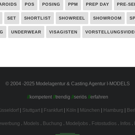
AROIDS
POS
POSING
PPM
PREP DAY
PRE-SE
SET
SHORTLIST
SHOWREEL
SHOWROOM
S
G
UNDERWEAR
VISAGISTEN
VORSTELLUNGSVIDE
© 2004 -2025 Modelagentur & Casting Agentur I-MODELS
//
kompetent
//
trendig
//
seriös
//
erfahren
üsseldorf
|
Stuttgart
|
Frankfurt
|
Köln
|
München
|
Hamburg
|
Ber
ewerbung
.
Models
.
Buchung
.
Modeljobs
.
Fotostudios
.
Infos
.