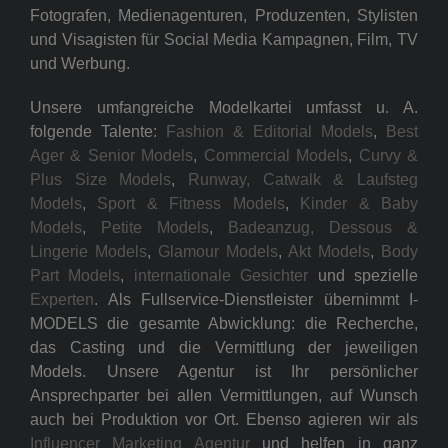
Fotografen, Medienagenturen, Produzenten, Stylisten
und Visagisten für Social Media Kampagnen, Film, TV
und Werbung.
Unsere umfangreiche Modelkartei umfasst u. A.
folgende Talente:
Fashion & Editorial Models
,
Best
Ager & Senior Models
,
Commercial Models
,
Curvy &
Plus Size Models
,
Runway, Catwalk & Laufsteg
Models
,
Sport & Fitness Models
,
Kinder & Baby
Models
,
Petite Models
,
Badeanzug, Dessous &
Lingerie Models
,
Glamour Models
,
Akt Models
,
Body
Part Models
,
internationale Gesichter
und spezielle
Experten
. Als Fullservice-Dienstleister übernimmt I-
MODELS die gesamte Abwicklung: die Recherche,
das Casting und die Vermittlung der jeweiligen
Models. Unsere Agentur ist Ihr persönlicher
Ansprechparter bei allen Vermittlungen, auf Wunsch
auch bei Produktion vor Ort. Ebenso agieren wir als
Influencer Marketing Agentur
und helfen in ganz