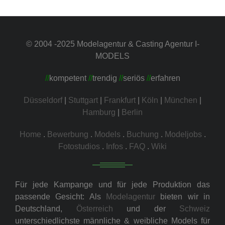
© 2004 -2025 Modelagentur & Casting Agentur I-
MODELS
//
kompetent
//
trendig
//
seriös
//
erfahren
Düsseldorf
|
Stuttgart
|
Frankfurt
|
Köln
|
München
|
Hamburg
|
Berlin
Home
.
Bewerbung
.
Models
.
Buchung
.
Modeljobs
.
Fotostudios
.
Infos
.
FAQ
.
Wiki
Für jede Kampange und für jede Produktion das
passende Gesicht: Als
Modelagentur
bieten wir in
Deutschland,
Österreich
und der
Schweiz
unterschiedlichste männliche & weibliche Models für