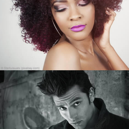
MODELBWERBUNG I-MODELS | SINCE 2004
KOSTENLOS BEWERBEN
MODELAGENTUR I-MODELS | SINCE 2004