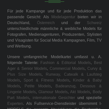
Für jede Kampange und für jede Produktion das
passende Gesicht: Als
Modelagentur
bieten wir in
Deutschland,
Österreich
und der
Schweiz
unterschiedlichste männliche & weibliche Models für
Fotografen, Medienagenturen, Produzenten, Stylisten
und Visagisten für Social Media Kampagnen, Film, TV
und Werbung.
Unsere umfangreiche Modelkartei umfasst u. A.
folgende Talente:
Fashion & Editorial Models
,
Best
Ager & Senior Models
,
Commercial Models
,
Curvy &
Plus Size Models
,
Runway, Catwalk & Laufsteg
Models
,
Sport & Fitness Models
,
Kinder & Baby
Models
,
Petite Models
,
Badeanzug, Dessous &
Lingerie Models
,
Glamour Models
,
Akt Models
,
Body
Part Models
,
internationale Gesichter
und spezielle
Experten
. Als Fullservice-Dienstleister übernimmt I-