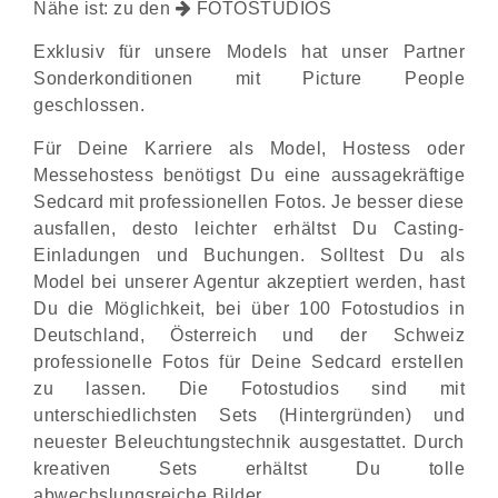
Nähe ist: zu den
FOTOSTUDIOS
Exklusiv für unsere Models hat unser Partner
Sonderkonditionen mit Picture People
geschlossen.
Für Deine Karriere als Model, Hostess oder
Messehostess benötigst Du eine aussagekräftige
Sedcard mit professionellen Fotos. Je besser diese
ausfallen, desto leichter erhältst Du Casting-
Einladungen und Buchungen. Solltest Du als
Model bei unserer Agentur akzeptiert werden, hast
Du die Möglichkeit, bei über 100 Fotostudios in
Deutschland, Österreich und der Schweiz
professionelle Fotos für Deine Sedcard erstellen
zu lassen. Die Fotostudios sind mit
unterschiedlichsten Sets (Hintergründen) und
neuester Beleuchtungstechnik ausgestattet. Durch
kreativen Sets erhältst Du tolle
abwechslungsreiche Bilder.