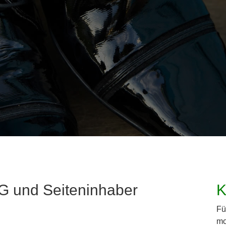
 und Seiteninhaber
K
Fü
mo