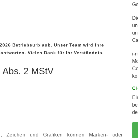
Ge
Di
un
un
Ca
.2026 Betriebsurblaub. Unser Team wird Ihre
ntworten. Vielen Dank für Ihr Verständnis.
i-
Mo
18 Abs. 2 MStV
Co
ko
CH
Ei
be
de
fe, Zeichen und Grafiken können Marken- oder