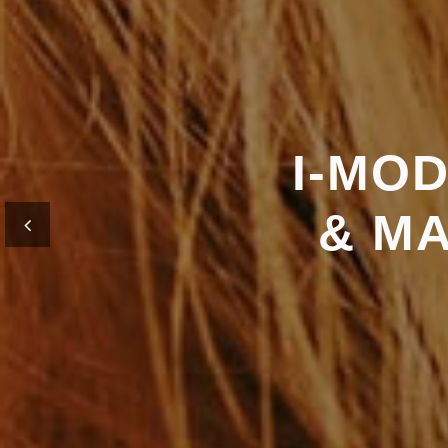
I-MO
& MA