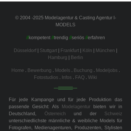
© 2004 -2025 Modelagentur & Casting Agentur I-
MODELS
//
kompetent
//
trendig
//
seriös
//
erfahren
Düsseldorf
|
Stuttgart
|
Frankfurt
|
Köln
|
München
|
Hamburg
|
Berlin
Home
.
Bewerbung
.
Models
.
Buchung
.
Modeljobs
.
Fotostudios
.
Infos
.
FAQ
.
Wiki
Für jede Kampange und für jede Produktion das
passende Gesicht: Als
Modelagentur
bieten wir in
Deutschland,
Österreich
und der
Schweiz
unterschiedlichste männliche & weibliche Models für
Fotografen, Medienagenturen, Produzenten, Stylisten