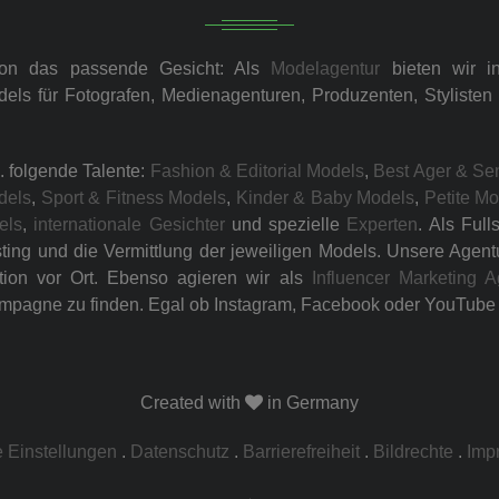
ion das passende Gesicht: Als
Modelagentur
bieten wir i
dels für Fotografen, Medienagenturen, Produzenten, Styliste
. folgende Talente:
Fashion & Editorial Models
,
Best Ager & Se
dels
,
Sport & Fitness Models
,
Kinder & Baby Models
,
Petite M
els
,
internationale Gesichter
und spezielle
Experten
. Als Ful
ng und die Vermittlung der jeweiligen Models. Unsere Agentur 
tion vor Ort. Ebenso agieren wir als
Influencer Marketing A
mpagne zu finden. Egal ob Instagram, Facebook oder YouTube –
Created with
in Germany
 Einstellungen
.
Datenschutz
.
Barrierefreiheit
.
Bildrechte
.
Imp