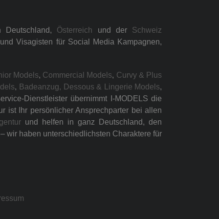
n Deutschland,
Österreich
und der
Schweiz
n und Visagisten für Social Media Kampagnen,
nior Models
,
Commercial Models
,
Curvy & Plus
odels
,
Badeanzug, Dessous & Lingerie Models
,
lservice-Dienstleister übernimmt I-MODELS die
ist Ihr persönlicher Ansprechparter bei allen
gentur
und helfen in ganz Deutschland, den
 wir haben unterschiedlichsten Charaktere für
ressum