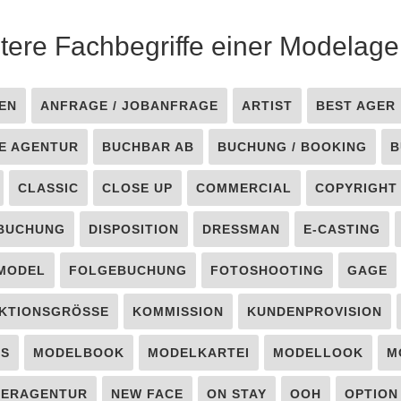
tere Fachbegriffe einer Modelage
EN
ANFRAGE / JOBANFRAGE
ARTIST
BEST AGER
E AGENTUR
BUCHBAR AB
BUCHUNG / BOOKING
B
CLASSIC
CLOSE UP
COMMERCIAL
COPYRIGHT
BUCHUNG
DISPOSITION
DRESSMAN
E-CASTING
 MODEL
FOLGEBUCHUNG
FOTOSHOOTING
GAGE
KTIONSGRÖSSE
KOMMISSION
KUNDENPROVISION
LS
MODELBOOK
MODELKARTEI
MODELLOOK
M
TERAGENTUR
NEW FACE
ON STAY
OOH
OPTION