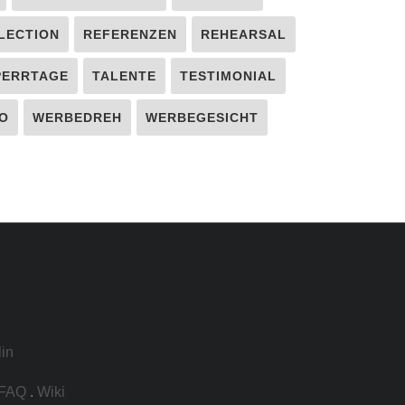
LECTION
REFERENZEN
REHEARSAL
PERRTAGE
TALENTE
TESTIMONIAL
O
WERBEDREH
WERBEGESICHT
lin
FAQ
.
Wiki