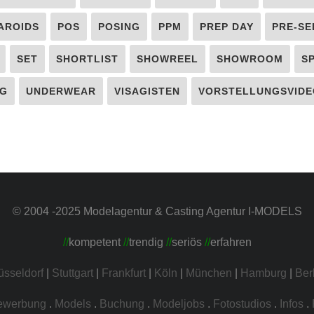
AROIDS
POS
POSING
PPM
PREP DAY
PRE-SE
SET
SHORTLIST
SHOWREEL
SHOWROOM
S
G
UNDERWEAR
VISAGISTEN
VORSTELLUNGSVIDE
© 2004 -2025 Modelagentur & Casting Agentur I-MODELS
//
kompetent
//
trendig
//
seriös
//
erfahren
üsseldorf
|
Stuttgart
|
Frankfurt
|
Köln
|
München
|
Hamburg
|
Ber
ewerbung
.
Models
.
Buchung
.
Modeljobs
.
Fotostudios
.
Infos
.