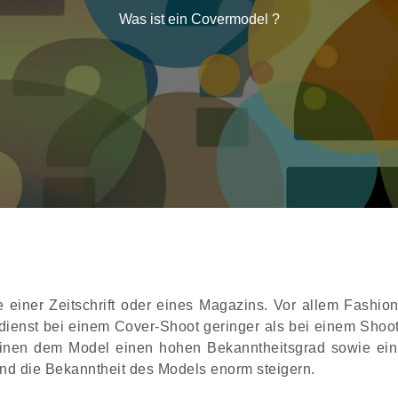
Was ist ein Covermodel ?
e einer Zeitschrift oder eines Magazins. Vor allem Fashi
dienst bei einem Cover-Shoot geringer als bei einem Shoot
nen dem Model einen hohen Bekanntheitsgrad sowie ein p
d die Bekanntheit des Models enorm steigern.