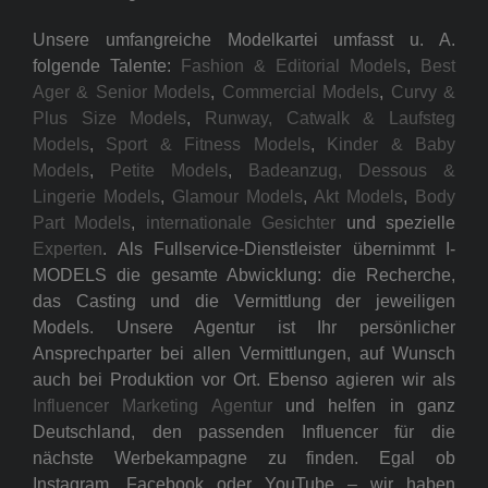
Unsere umfangreiche Modelkartei umfasst u. A.
folgende Talente:
Fashion & Editorial Models
,
Best
Ager & Senior Models
,
Commercial Models
,
Curvy &
Plus Size Models
,
Runway, Catwalk & Laufsteg
Models
,
Sport & Fitness Models
,
Kinder & Baby
Models
,
Petite Models
,
Badeanzug, Dessous &
Lingerie Models
,
Glamour Models
,
Akt Models
,
Body
Part Models
,
internationale Gesichter
und spezielle
Experten
. Als Fullservice-Dienstleister übernimmt I-
MODELS die gesamte Abwicklung: die Recherche,
das Casting und die Vermittlung der jeweiligen
Models. Unsere Agentur ist Ihr persönlicher
Ansprechparter bei allen Vermittlungen, auf Wunsch
auch bei Produktion vor Ort. Ebenso agieren wir als
Influencer Marketing Agentur
und helfen in ganz
Deutschland, den passenden Influencer für die
nächste Werbekampagne zu finden. Egal ob
Instagram, Facebook oder YouTube – wir haben