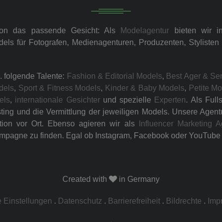
ion das passende Gesicht: Als
Modelagentur
bieten wir i
dels für Fotografen, Medienagenturen, Produzenten, Styliste
. folgende Talente:
Fashion & Editorial Models
,
Best Ager & Se
dels
,
Sport & Fitness Models
,
Kinder & Baby Models
,
Petite M
els
,
internationale Gesichter
und spezielle
Experten
. Als Ful
ng und die Vermittlung der jeweiligen Models. Unsere Agentur 
tion vor Ort. Ebenso agieren wir als
Influencer Marketing A
mpagne zu finden. Egal ob Instagram, Facebook oder YouTube –
Created with
in Germany
 Einstellungen
.
Datenschutz
.
Barrierefreiheit
.
Bildrechte
.
Imp