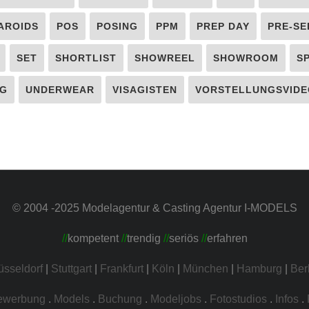
AROIDS
POS
POSING
PPM
PREP DAY
PRE-SE
SET
SHORTLIST
SHOWREEL
SHOWROOM
S
G
UNDERWEAR
VISAGISTEN
VORSTELLUNGSVIDE
© 2004 -2025 Modelagentur & Casting Agentur I-MODELS
//
kompetent
//
trendig
//
seriös
//
erfahren
üsseldorf
|
Stuttgart
|
Frankfurt
|
Köln
|
München
|
Hamburg
|
Ber
ewerbung
.
Models
.
Buchung
.
Modeljobs
.
Fotostudios
.
Infos
.