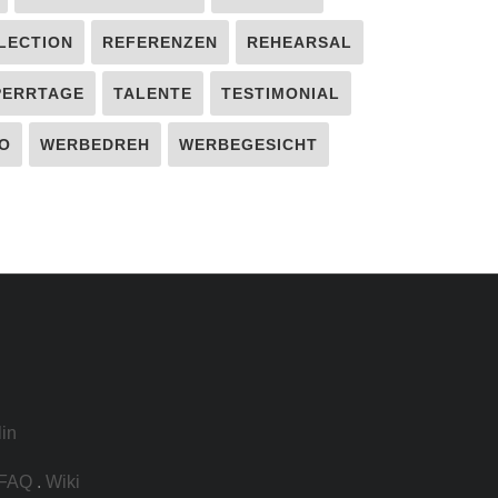
LECTION
REFERENZEN
REHEARSAL
PERRTAGE
TALENTE
TESTIMONIAL
O
WERBEDREH
WERBEGESICHT
lin
FAQ
.
Wiki