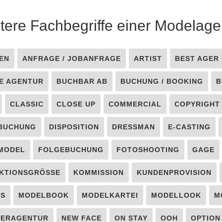
tere Fachbegriffe einer Modelage
EN
ANFRAGE / JOBANFRAGE
ARTIST
BEST AGER
E AGENTUR
BUCHBAR AB
BUCHUNG / BOOKING
B
CLASSIC
CLOSE UP
COMMERCIAL
COPYRIGHT
BUCHUNG
DISPOSITION
DRESSMAN
E-CASTING
 MODEL
FOLGEBUCHUNG
FOTOSHOOTING
GAGE
KTIONSGRÖSSE
KOMMISSION
KUNDENPROVISION
LS
MODELBOOK
MODELKARTEI
MODELLOOK
M
TERAGENTUR
NEW FACE
ON STAY
OOH
OPTION