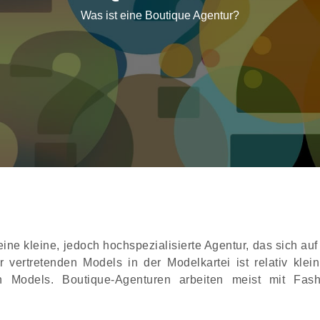
Was ist eine Boutique Agentur?
eine kleine, jedoch hochspezialisierte Agentur, das sich a
 vertretenden Models in der Modelkartei ist relativ klei
en Models. Boutique-Agenturen arbeiten meist mit Fash