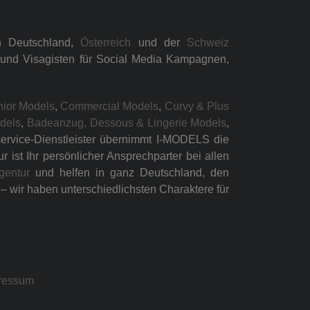
n Deutschland,
Österreich
und der
Schweiz
n und Visagisten für Social Media Kampagnen,
nior Models
,
Commercial Models
,
Curvy & Plus
odels
,
Badeanzug, Dessous & Lingerie Models
,
lservice-Dienstleister übernimmt I-MODELS die
ist Ihr persönlicher Ansprechparter bei allen
gentur
und helfen in ganz Deutschland, den
 wir haben unterschiedlichsten Charaktere für
ressum