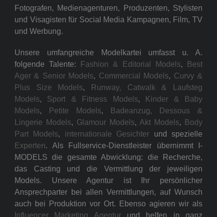
Fotografen, Medienagenturen, Produzenten, Stylisten
und Visagisten für Social Media Kampagnen, Film, TV
und Werbung.
Unsere umfangreiche Modelkartei umfasst u. A.
folgende Talente:
Fashion & Editorial Models
,
Best
Ager & Senior Models
,
Commercial Models
,
Curvy &
Plus Size Models
,
Runway, Catwalk & Laufsteg
Models
,
Sport & Fitness Models
,
Kinder & Baby
Models
,
Petite Models
,
Badeanzug, Dessous &
Lingerie Models
,
Glamour Models
,
Akt Models
,
Body
Part Models
,
internationale Gesichter
und spezielle
Experten
. Als Fullservice-Dienstleister übernimmt I-
MODELS die gesamte Abwicklung: die Recherche,
das Casting und die Vermittlung der jeweiligen
Models. Unsere Agentur ist Ihr persönlicher
Ansprechparter bei allen Vermittlungen, auf Wunsch
auch bei Produktion vor Ort. Ebenso agieren wir als
Influencer Marketing Agentur
und helfen in ganz