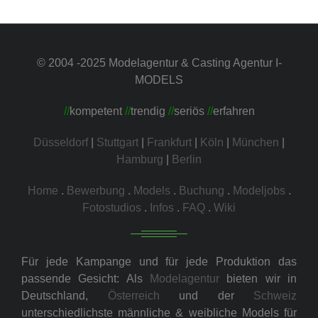
© 2004 -2025 Modelagentur & Casting Agentur I-
MODELS
//
kompetent
//
trendig
//
seriös
//
erfahren
Düsseldorf
|
Stuttgart
|
Frankfurt
|
Köln
|
München
|
Hamburg
|
Berlin
Home
.
Bewerbung
.
Models
.
Buchung
.
Modeljobs
.
Fotostudios
.
Infos
.
FAQ
.
Wiki
Für jede Kampange und für jede Produktion das
passende Gesicht: Als
Modelagentur
bieten wir in
Deutschland,
Österreich
und der
Schweiz
unterschiedlichste männliche & weibliche Models für